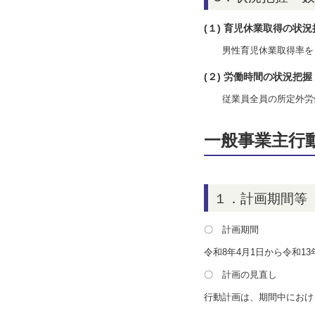
(１) 育児休業取得の状
男性育児休業取得率を
(２) 労働時間の状況把
従業員全員の所定外労働
一般事業主行
１．計画期間等
〇 計画期間
令和8年
4
月
1
日から令和13
〇 計画の見直し
行動計画は、期間中におけ