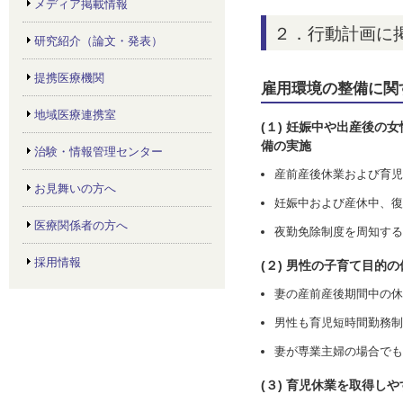
メディア掲載情報
２．行動計画に
研究紹介（論文・発表）
提携医療機関
雇用環境の整備に関
地域医療連携室
(１) 妊娠中や出産後
備の実施
治験・情報管理センター
産前産後休業および育児
お見舞いの方へ
妊娠中および産休中、復
医療関係者の方へ
夜勤免除制度を周知する
採用情報
(２) 男性の子育て目的
妻の産前産後期間中の休
男性も育児短時間勤務制
妻が専業主婦の場合でも
(３) 育児休業を取得し