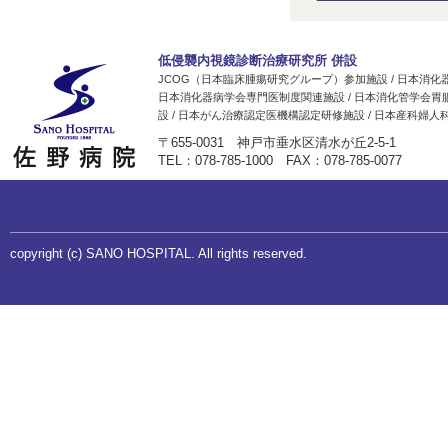
低侵襲内視鏡診断治療研究所 併設
JCOG（日本臨床腫瘍研究グループ）参加施設 / 日本消
日本消化器病学会専門医制度関連施設 / 日本消化管学会胃
設 / 日本がん治療認定医機構認定研修施設 / 日本産科婦
〒655-0031 神戸市垂水区清水が丘2-5-1
TEL：078-785-1000 FAX：078-785-0077
copyright (c) SANO HOSPITAL. All rights reserved.