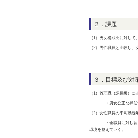
２．課題
（
1
）男女構成比に対して
（
2
）男性職員と比較し、
３．目標及び対
（
1
）管理職（課長級）に
・男女公正な昇任制度と
（
2
）女性職員の平均勤続
・全職員に対し育児短時
環境を整えていく。