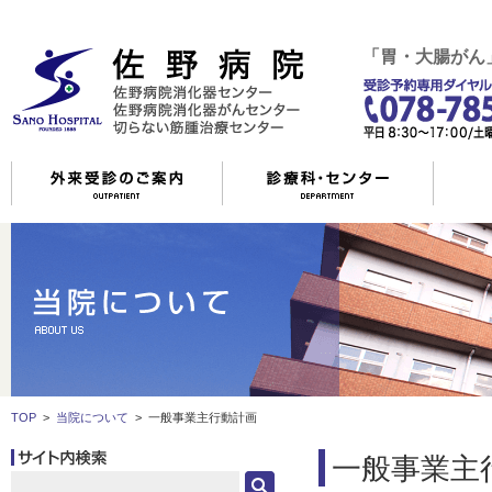
「胃・大腸がん
TOP
>
当院について
>
一般事業主行動計画
一般事業主