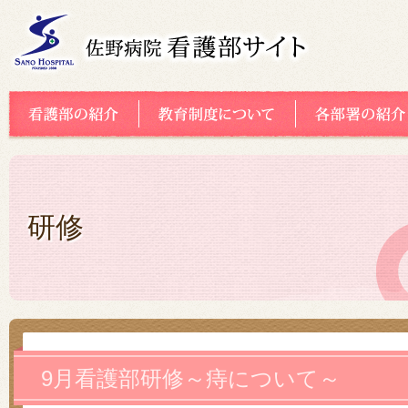
研修
9月看護部研修～痔について～