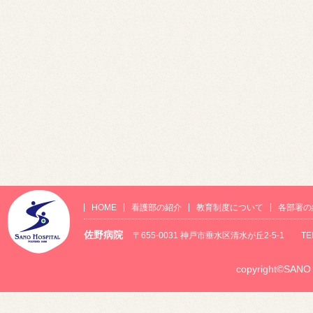
HOME
看護部の紹介
教育制度について
各部署の
佐野病院
〒655-0031 神戸市垂水区清水が丘2-5-1 TEL：0
copyright©SANO H