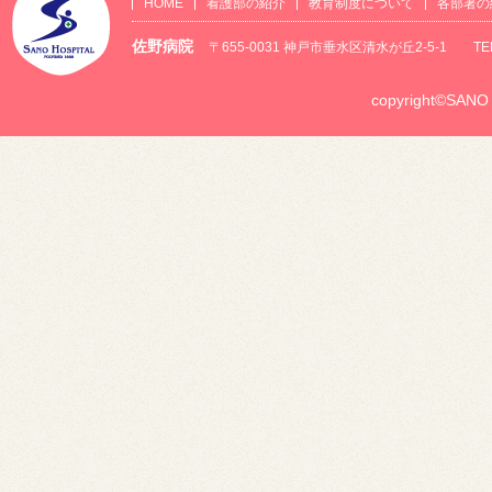
HOME
看護部の紹介
教育制度について
各部署の
佐野病院
〒655-0031 神戸市垂水区清水が丘2-5-1 TEL：0
copyright©SANO H