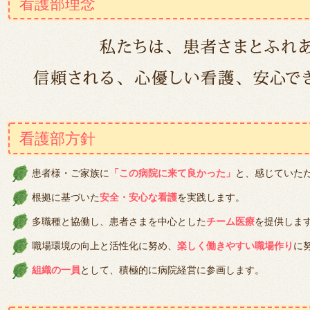
看護部理念
看護部方針
患者様・ご家族に
「この病院に来て良かった」
と、感じていただ
根拠に基づいた
安全・安心な看護
を実践します。
多職種と協働し、患者さまを中心とした
チーム医療
を提供しま
職場環境の向上と活性化に努め、
楽しく働きやすい職場作り
に
組織の一員
として、積極的に病院経営に参画します。